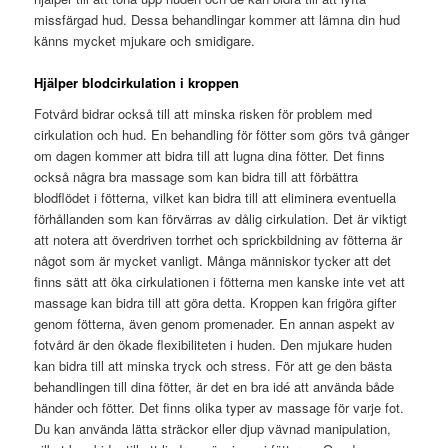
missfärgad hud. Dessa behandlingar kommer att lämna din hud
känns mycket mjukare och smidigare.
Hjälper blodcirkulation i kroppen
Fotvård bidrar också till att minska risken för problem med
cirkulation och hud. En behandling för fötter som görs två gånger
om dagen kommer att bidra till att lugna dina fötter. Det finns
också några bra massage som kan bidra till att förbättra
blodflödet i fötterna, vilket kan bidra till att eliminera eventuella
förhållanden som kan förvärras av dålig cirkulation. Det är viktigt
att notera att överdriven torrhet och sprickbildning av fötterna är
något som är mycket vanligt. Många människor tycker att det
finns sätt att öka cirkulationen i fötterna men kanske inte vet att
massage kan bidra till att göra detta. Kroppen kan frigöra gifter
genom fötterna, även genom promenader. En annan aspekt av
fotvård är den ökade flexibiliteten i huden. Den mjukare huden
kan bidra till att minska tryck och stress. För att ge den bästa
behandlingen till dina fötter, är det en bra idé att använda både
händer och fötter. Det finns olika typer av massage för varje fot.
Du kan använda lätta sträckor eller djup vävnad manipulation,