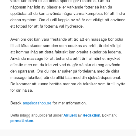
vilket kan bidra till att lindra spänningar i fötterna. Om du
någonsin har lidit av blåsor eller värkande fötter så kan du
upptäcka att du kan använda några varma kompress för att lindra
dessa symtom. Om du vill koppla av så är det viktigt att använda
ett fotbad för att få fötterna väl hydrerade.
Även om det kan vara frestande att tro att en massage bör bidra
till att läka skador som den som orsakas av artrit, är det viktigt
att komma ihåg att detta faktiskt kan orsaka skador på lederna.
Använda massage för att behandla artrit är i allmänhet mycket
effektiv men om du inte vet vad du gör så ska du nog använda
den sparsamt. Om du inte är säker på fördelarna med de olika
massage tekniker, bör du alltid tala med din sjukvårdspersonal.
De kommer att kunna berätta mer om de tekniker som är till nytta
för din hälsa.
Besök
angelicashop.se
för mer information.
Detta inlägg är publicerat under
Aktuellt
av
Redaktion
. Bokmärk
permalänken
.