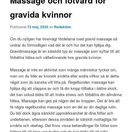
Massage och fotvård för
gravida kvinnor
Publicerat
13 maj, 2020
av
Redaktion
Om du nyligen har övervägt fördelarna med gravid massage så
undrar du förmodligen vad det är och hur det kan hjälpa dig.
Gravidmassage är en särskild typ av massage som syftar till att
förbättra hälsa och välbefinnande hos gravida kvinnor.
Massage är inte en aktivitet som många människor tycker om,
men om du lider av kronisk smärta eller andra villkor så är detta
något som du kanske vill titta på. Regelbunden massage kan
hjälpa dig att slappna av och få din kropp tillbaka i bättre skick,
det kan också bidra till att lindra stress och förbättra din allmänna
hälsa. Massage kan ges på någon del av kroppen. Det är bra att
få några regelbundna massage som en del av din dagliga rutin.
Du bör dock ägna särskild uppmärksamhet åt dina fötter och
underbenen, eftersom dessa områden är särskilt mottagliga för
smärta och obehag. Det finns vissa behandlingar för fötter som
hjälper till att tona upp huden och de kan bidra till att lyfta